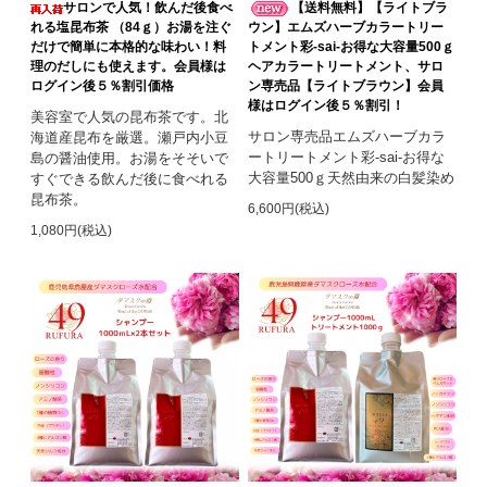
サロンで人気！飲んだ後食べ
【送料無料】【ライトブラ
れる塩昆布茶 （84ｇ）お湯を注ぐ
ウン】エムズハーブカラートリー
だけで簡単に本格的な味わい！料
トメント彩-sai-お得な大容量500ｇ
理のだしにも使えます。会員様は
ヘアカラートリートメント、サロ
ログイン後５％割引価格
ン専売品【ライトブラウン】会員
様はログイン後５％割引！
美容室で人気の昆布茶です。北
サロン専売品エムズハーブカラ
海道産昆布を厳選。瀬戸内小豆
ートリートメント彩-sai-お得な
島の醤油使用。お湯をそそいで
大容量500ｇ天然由来の白髪染め
すぐできる飲んだ後に食べれる
昆布茶。
6,600円(税込)
1,080円(税込)