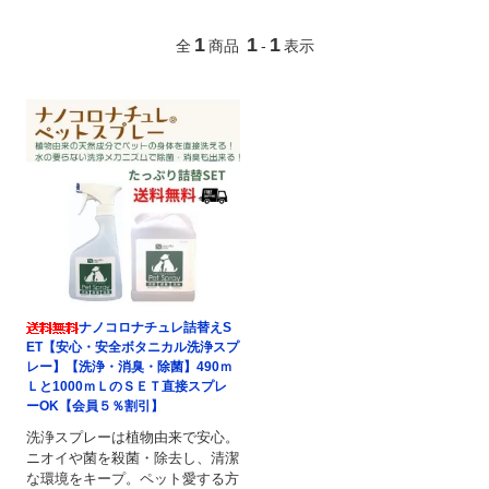
1
1
1
全
商品
-
表示
ナノコロナチュレ詰替えS
ET【安心・安全ボタニカル洗浄スプ
レー】【洗浄・消臭・除菌】490ｍ
Ｌと1000ｍＬのＳＥＴ直接スプレ
ーOK【会員５％割引】
洗浄スプレーは植物由来で安心。
ニオイや菌を殺菌・除去し、清潔
な環境をキープ。ペット愛する方