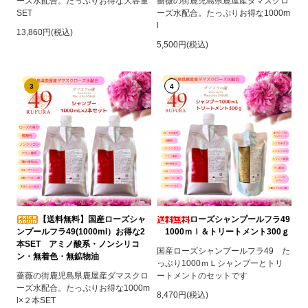
ーズ水配合。たっぷりお得な大容量
薔薇の街鹿児島県鹿屋産ダマスクロ
SET
ーズ水配合。たっぷりお得な1000m
l
13,860円(税込)
5,500円(税込)
3
4
【送料無料】国産ローズシャ
ローズシャンプールフラ49
ンプールフラ49(1000ml）お得な2
1000ｍｌ＆トリートメント300ｇ
本SET アミノ酸系・ノンシリコ
国産ローズシャンプールフラ49 た
ン・無着色・無鉱物油
っぷり1000ｍＬシャンプーとトリ
薔薇の街鹿児島県鹿屋産ダマスクロ
ートメントのセットです
ーズ水配合。たっぷりお得な1000m
8,470円(税込)
l×２本SET