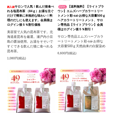
サロンで人気！飲んだ後食べ
【送料無料】【ライトブラ
れる塩昆布茶 （84ｇ）お湯を注ぐ
ウン】エムズハーブカラートリー
だけで簡単に本格的な味わい！料
トメント彩-sai-お得な大容量500ｇ
理のだしにも使えます。会員様は
ヘアカラートリートメント、サロ
ログイン後５％割引価格
ン専売品【ライトブラウン】会員
様はログイン後５％割引！
美容室で人気の昆布茶です。北
サロン専売品エムズハーブカラ
海道産昆布を厳選。瀬戸内小豆
ートリートメント彩-sai-お得な
島の醤油使用。お湯をそそいで
大容量500ｇ天然由来の白髪染め
すぐできる飲んだ後に食べれる
昆布茶。
6,600円(税込)
1,080円(税込)