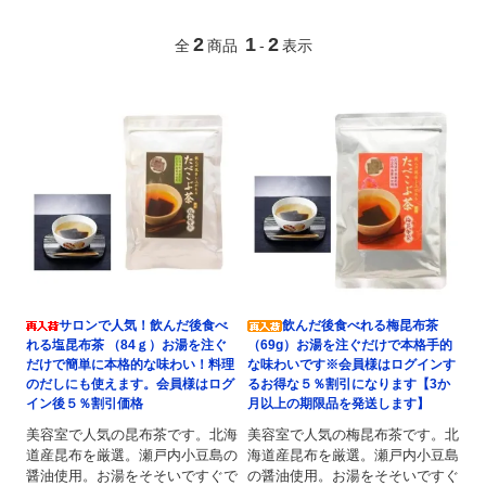
2
1
2
全
商品
-
表示
サロンで人気！飲んだ後食べ
飲んだ後食べれる梅昆布茶
れる塩昆布茶 （84ｇ）お湯を注ぐ
（69g）お湯を注ぐだけで本格手的
だけで簡単に本格的な味わい！料理
な味わいです※会員様はログインす
のだしにも使えます。会員様はログ
るお得な５％割引になります【3か
イン後５％割引価格
月以上の期限品を発送します】
美容室で人気の昆布茶です。北海
美容室で人気の梅昆布茶です。北
道産昆布を厳選。瀬戸内小豆島の
海道産昆布を厳選。瀬戸内小豆島
醤油使用。お湯をそそいですぐで
の醤油使用。お湯をそそいですぐ