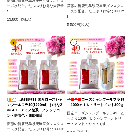
薔薇の街鹿児島県鹿屋産ダマスクロ
ーズ水配合。たっぷりお得な大容量
薔薇の街鹿児島県鹿屋産ダマスクロ
SET
ーズ水配合。たっぷりお得な1000m
l
13,860円(税込)
5,500円(税込)
3
4
【送料無料】国産ローズシャ
ローズシャンプールフラ49
ンプールフラ49(1000ml）お得な2
1000ｍｌ＆トリートメント300ｇ
本SET アミノ酸系・ノンシリコ
国産ローズシャンプールフラ49 た
ン・無着色・無鉱物油
っぷり1000ｍＬシャンプーとトリ
薔薇の街鹿児島県鹿屋産ダマスクロ
ートメントのセットです
ーズ水配合。たっぷりお得な1000m