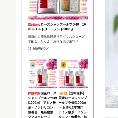
ローズシャンプールフラ49 10
00ｍｌ＆トリートメント1000ｇ
薔薇の街鹿児島県鹿屋産ダマスクローズ
水配合。たっぷりお得な大容量SET
13,860円(税込)
2
3
国産ローズ
【送料無料】
シャンプールフラ49
国産ローズシャンプ
(1000ml）アミノ酸
ールフラ49(1000m
系・ノンシリコン・
l）お得な2本SET
無着色・無鉱物油・
アミノ酸系・ノンシ
ダマスクローズ
リコン・無着色・無