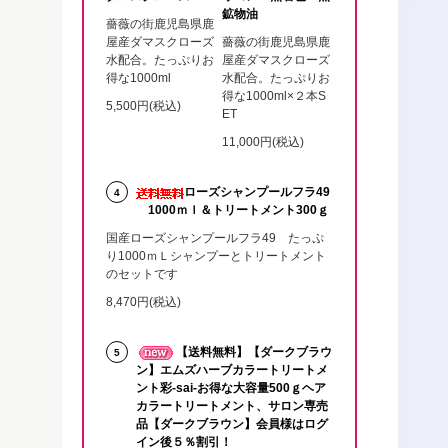
鉱物油
薔薇の街鹿児島県鹿
屋産ダマスクローズ
薔薇の街鹿児島県鹿
水配合。たっぷりお
屋産ダマスクローズ
得な1000ml
水配合。たっぷりお
得な1000ml×２本S
5,500円(税込)
ET
11,000円(税込)
ローズシャンプールフラ49
4
1000ｍｌ＆トリートメント300ｇ
国産ローズシャンプールフラ49 たっぷ
り1000ｍＬシャンプーとトリートメント
のセットです
8,470円(税込)
【送料無料】【ダークブラウ
5
ン】エムズハーブカラートリートメ
ント彩-sai-お得な大容量500ｇヘア
カラートリートメント、サロン専売
品【ダークブラウン】会員様はログ
イン後５％割引！